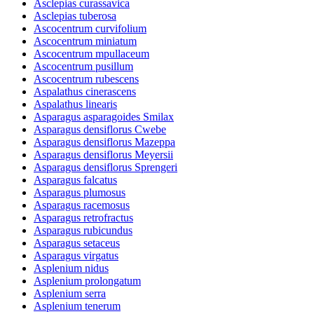
Asclepias curassavica
Asclepias tuberosa
Ascocentrum curvifolium
Ascocentrum miniatum
Ascocentrum mpullaceum
Ascocentrum pusillum
Ascocentrum rubescens
Aspalathus cinerascens
Aspalathus linearis
Asparagus asparagoides Smilax
Asparagus densiflorus Cwebe
Asparagus densiflorus Mazeppa
Asparagus densiflorus Meyersii
Asparagus densiflorus Sprengeri
Asparagus falcatus
Asparagus plumosus
Asparagus racemosus
Asparagus retrofractus
Asparagus rubicundus
Asparagus setaceus
Asparagus virgatus
Asplenium nidus
Asplenium prolongatum
Asplenium serra
Asplenium tenerum