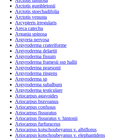
Arctotis fastuosa
Arctotis gumbletonii
Arctotis stoechadifolia
Arctotis venusta
Arcypteris irregularis
Areca catechu
Argania spinosa
Argyreia nervosa
Argyroderma crateriforme
Argyroderma delaetii
Argyroderma fissum
Argyroderma framesii ssp hallii
Argyroderma pearsonii
Argyroderma ringens
Argyroderma sp
Argyroderma subalbum
Argyroderma testiculare
Ariocarpus agavoides
Ariocarpus bravoanus
Ariocarpus confusus
Ariocarpus fissuratus
Ariocarpus fissuratus v. hintonii
Ariocarpus furfuraceus
Ariocarpus kotschoubeyanus v. albiflorus
Ariocarpus kotschoubeyanus v. elephantidens