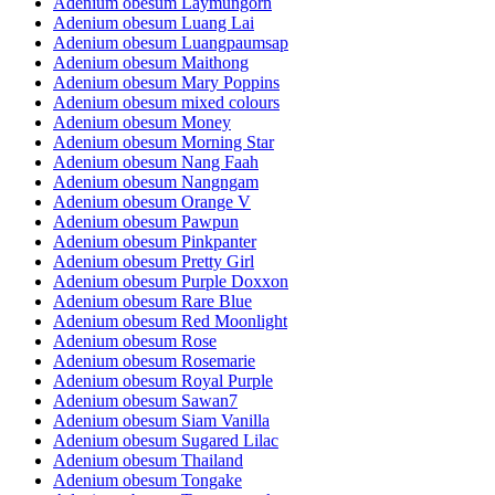
Adenium obesum Laymungorn
Adenium obesum Luang Lai
Adenium obesum Luangpaumsap
Adenium obesum Maithong
Adenium obesum Mary Poppins
Adenium obesum mixed colours
Adenium obesum Money
Adenium obesum Morning Star
Adenium obesum Nang Faah
Adenium obesum Nangngam
Adenium obesum Orange V
Adenium obesum Pawpun
Adenium obesum Pinkpanter
Adenium obesum Pretty Girl
Adenium obesum Purple Doxxon
Adenium obesum Rare Blue
Adenium obesum Red Moonlight
Adenium obesum Rose
Adenium obesum Rosemarie
Adenium obesum Royal Purple
Adenium obesum Sawan7
Adenium obesum Siam Vanilla
Adenium obesum Sugared Lilac
Adenium obesum Thailand
Adenium obesum Tongake