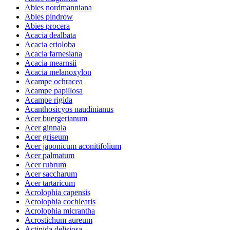
Abies nordmanniana
Abies pindrow
Abies procera
Acacia dealbata
Acacia erioloba
Acacia farnesiana
Acacia mearnsii
Acacia melanoxylon
Acampe ochracea
Acampe papillosa
Acampe rigida
Acanthosicyos naudinianus
Acer buergerianum
Acer ginnala
Acer griseum
Acer japonicum aconitifolium
Acer palmatum
Acer rubrum
Acer saccharum
Acer tartaricum
Acrolophia capensis
Acrolophia cochlearis
Acrolophia micrantha
Acrostichum aureum
Actinida delisiosa