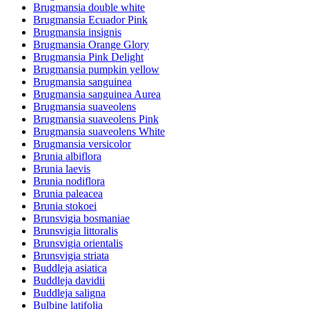
Brugmansia double white
Brugmansia Ecuador Pink
Brugmansia insignis
Brugmansia Orange Glory
Brugmansia Pink Delight
Brugmansia pumpkin yellow
Brugmansia sanguinea
Brugmansia sanguinea Aurea
Brugmansia suaveolens
Brugmansia suaveolens Pink
Brugmansia suaveolens White
Brugmansia versicolor
Brunia albiflora
Brunia laevis
Brunia nodiflora
Brunia paleacea
Brunia stokoei
Brunsvigia bosmaniae
Brunsvigia littoralis
Brunsvigia orientalis
Brunsvigia striata
Buddleja asiatica
Buddleja davidii
Buddleja saligna
Bulbine latifolia