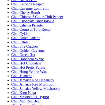
Chili Carolina Reaper
Chili Cayenne Long Slim
Chili Cherry Bomb
Chili Chinese 5 Color Chili Pepper
Chili Chocolate Bhut Jolokia
Chili Ciliegia Picante
Chili Corno di Toro Rosso
Chili Cyklon
Chili Dulce Italiano
Chili Fatalii
Chili Fire Cracker
Chili Golden Cayenne
Chili Green Hot
Chili Habanero White
Chili Hot Chocolate
Chili Hot Pretty Purple
Chili Hung Yellow Wax
Chili Jalapeno
Chili Jamaica Red Habanero
Chili Jamaica Red Mushroom
Chili Jamaica Yellow Mushroom
Chili King Naga
Chili Mexibell F1 Hybrid
Chili Min Red Bell