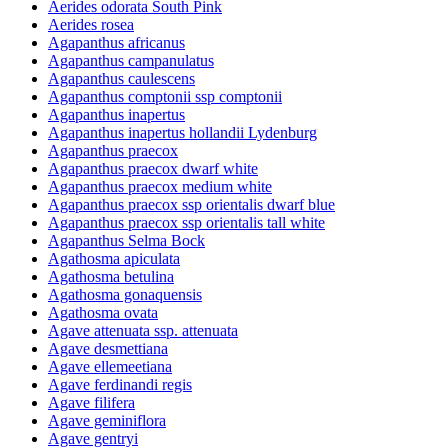
Aerides odorata South Pink
Aerides rosea
Agapanthus africanus
Agapanthus campanulatus
Agapanthus caulescens
Agapanthus comptonii ssp comptonii
Agapanthus inapertus
Agapanthus inapertus hollandii Lydenburg
Agapanthus praecox
Agapanthus praecox dwarf white
Agapanthus praecox medium white
Agapanthus praecox ssp orientalis dwarf blue
Agapanthus praecox ssp orientalis tall white
Agapanthus Selma Bock
Agathosma apiculata
Agathosma betulina
Agathosma gonaquensis
Agathosma ovata
Agave attenuata ssp. attenuata
Agave desmettiana
Agave ellemeetiana
Agave ferdinandi regis
Agave filifera
Agave geminiflora
Agave gentryi