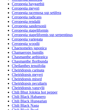
Ceropegia haygarthii
Ceropegia meyeri
Ceropegia racemosa ssp setifera
Ceropegia radicans
Ceropegia rendalii
Ceropegia sandersonii
Ceropegia stapeliformis
Ceropegia stapeliformis ssp serpentinus
Ceropegia variegata
Ceropegia woodii
Chaenomeles japonica
Chamaerops humilis
Chasmanthe aethiopica
Chasmanthe floribunda
Cheilanthes tenuifolia
Cheiridopsis carinata
Cheiridopsis meyeri
Cheiridopsis mixed
Cheiridopsis peculiaris
Cheiridopsis vanzylii
Chili Bhut Jolokia hot pepper
Chili Black Habanero
Chili Black Hungarian
Chili Black Naga
Chili Black Pearl