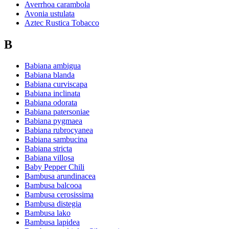
Averrhoa carambola
Avonia ustulata
Aztec Rustica Tobacco
B
Babiana ambigua
Babiana blanda
Babiana curviscapa
Babiana inclinata
Babiana odorata
Babiana patersoniae
Babiana pygmaea
Babiana rubrocyanea
Babiana sambucina
Babiana stricta
Babiana villosa
Baby Pepper Chili
Bambusa arundinacea
Bambusa balcooa
Bambusa cerosissima
Bambusa distegia
Bambusa lako
Bambusa lapidea