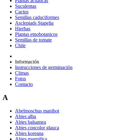
Plantas acuáticas
Suculentas
Cactus
Semillas caduciformes
Asclepiads Stapelia
Hierbas
Plantas etnobotanicos
Semillas de tomate
Chile
Información
Instrucciones de germinación
Climas
Fotos
Contacto
A
Abelmoschus manihot
Abies alba
Abies balsamea
Abies concolor glauca
Abies koreana
Abies magnifica