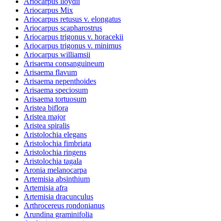
Ariocarpus lloydii
Ariocarpus Mix
Ariocarpus retusus v. elongatus
Ariocarpus scapharostrus
Ariocarpus trigonus v. horacekii
Ariocarpus trigonus v. minimus
Ariocarpus williamsii
Arisaema consanguineum
Arisaema flavum
Arisaema nepenthoides
Arisaema speciosum
Arisaema tortuosum
Aristea biflora
Aristea major
Aristea spiralis
Aristolochia elegans
Aristolochia fimbriata
Aristolochia ringens
Aristolochia tagala
Aronia melanocarpa
Artemisia absinthium
Artemisia afra
Artemisia dracunculus
Arthrocereus rondonianus
Arundina graminifolia