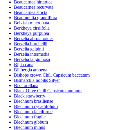
Beaucarnea hiriartiae
Beaucarnea recurvata
Beaucarnea stricta
Beaumontia grandiflora
Belvisia mucronata
Berkheya cirsiifolia
Berkheya purpurea
Berzelia abrotanoides
Berzelia burchellii
Berzelia galpinii
Berzelia intermedia
Berzelia languinosa
Bijlia cana
Billbergia amoena
Bishops crown Chili Capsicum baccatum
Bismarckia nobilis Silver
Bixa orellana
Black Olive Chili Capsicum annuum
Black strawberry
Blechnum brasiliense
Blechnum cycadifolium
Blechnum falciforme
Blechnum fragile
Blechnum gibbum
Blechnum minus