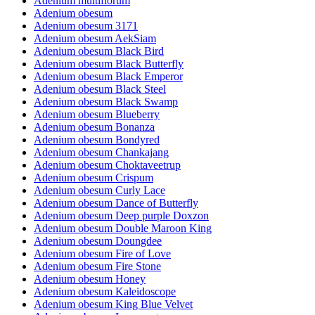
Adenium multiflorum
Adenium obesum
Adenium obesum 3171
Adenium obesum AekSiam
Adenium obesum Black Bird
Adenium obesum Black Butterfly
Adenium obesum Black Emperor
Adenium obesum Black Steel
Adenium obesum Black Swamp
Adenium obesum Blueberry
Adenium obesum Bonanza
Adenium obesum Bondyred
Adenium obesum Chankajang
Adenium obesum Choktaveetrup
Adenium obesum Crispum
Adenium obesum Curly Lace
Adenium obesum Dance of Butterfly
Adenium obesum Deep purple Doxzon
Adenium obesum Double Maroon King
Adenium obesum Doungdee
Adenium obesum Fire of Love
Adenium obesum Fire Stone
Adenium obesum Honey
Adenium obesum Kaleidoscope
Adenium obesum King Blue Velvet