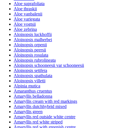
Aloe suprafoliata
Aloe thraskii
Aloe vanbalenii
Aloe variegata
Aloe vogtsii
Aloe zebrina
Aloinopsis luckhoffii
Aloinopsis malherbei
Aloinopsis orpenii
Aloinopsis peersii
Aloinopsis rosulata
Aloinopsis rubrolineata
Aloinopsis schooneesii var schooneesii
Aloinopsis setifera
Aloinopsis spathulata
Aloinopsis villetii
Alpinia mutica
Amaranthus cruentus
Amaryllis belladonna
Amaryllis cream with red markings
Amaryllis dutchhybrid mixed
Amaryllis green
Amaryllis red outside white centre
Amaryllis red white striped
Amaryllis red with greenish centre