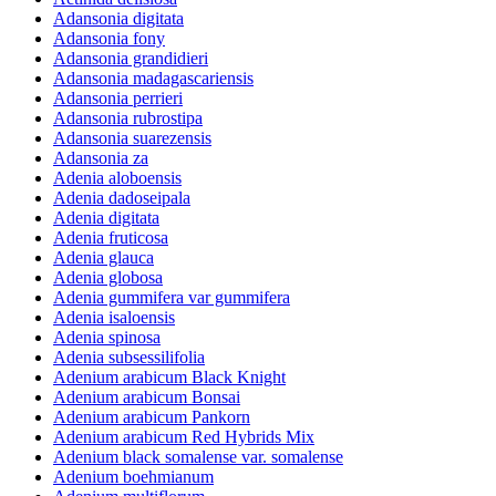
Adansonia digitata
Adansonia fony
Adansonia grandidieri
Adansonia madagascariensis
Adansonia perrieri
Adansonia rubrostipa
Adansonia suarezensis
Adansonia za
Adenia aloboensis
Adenia dadoseipala
Adenia digitata
Adenia fruticosa
Adenia glauca
Adenia globosa
Adenia gummifera var gummifera
Adenia isaloensis
Adenia spinosa
Adenia subsessilifolia
Adenium arabicum Black Knight
Adenium arabicum Bonsai
Adenium arabicum Pankorn
Adenium arabicum Red Hybrids Mix
Adenium black somalense var. somalense
Adenium boehmianum