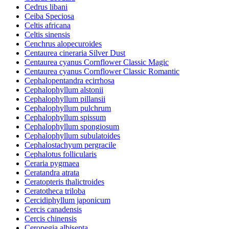
Cedrus libani
Ceiba Speciosa
Celtis africana
Celtis sinensis
Cenchrus alopecuroides
Centaurea cineraria Silver Dust
Centaurea cyanus Cornflower Classic Magic
Centaurea cyanus Cornflower Classic Romantic
Cephalopentandra ecirrhosa
Cephalophyllum alstonii
Cephalophyllum pillansii
Cephalophyllum pulchrum
Cephalophyllum spissum
Cephalophyllum spongiosum
Cephalophyllum subulatoides
Cephalostachyum pergracile
Cephalotus follicularis
Ceraria pygmaea
Ceratandra atrata
Ceratopteris thalictroides
Ceratotheca triloba
Cercidiphyllum japonicum
Cercis canadensis
Cercis chinensis
Ceropegia albisepta