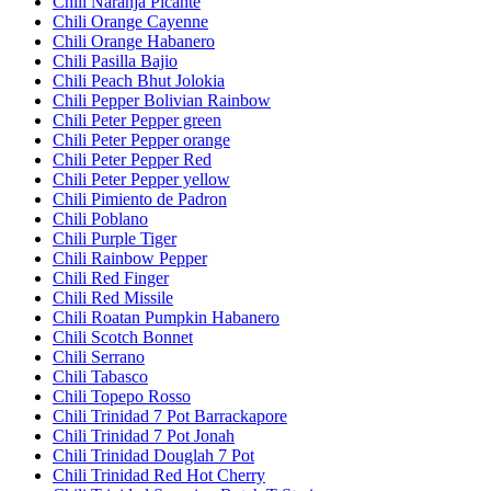
Chili Naranja Picante
Chili Orange Cayenne
Chili Orange Habanero
Chili Pasilla Bajio
Chili Peach Bhut Jolokia
Chili Pepper Bolivian Rainbow
Chili Peter Pepper green
Chili Peter Pepper orange
Chili Peter Pepper Red
Chili Peter Pepper yellow
Chili Pimiento de Padron
Chili Poblano
Chili Purple Tiger
Chili Rainbow Pepper
Chili Red Finger
Chili Red Missile
Chili Roatan Pumpkin Habanero
Chili Scotch Bonnet
Chili Serrano
Chili Tabasco
Chili Topepo Rosso
Chili Trinidad 7 Pot Barrackapore
Chili Trinidad 7 Pot Jonah
Chili Trinidad Douglah 7 Pot
Chili Trinidad Red Hot Cherry