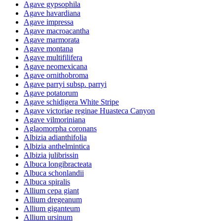
Agave gypsophila
Agave havardiana
Agave impressa
Agave macroacantha
Agave marmorata
Agave montana
Agave multifilifera
Agave neomexicana
Agave ornithobroma
Agave parryi subsp. parryi
Agave potatorum
Agave schidigera White Stripe
Agave victoriae reginae Huasteca Canyon
Agave vilmoriniana
Aglaomorpha coronans
Albizia adianthifolia
Albizia anthelmintica
Albizia julibrissin
Albuca longibracteata
Albuca schonlandii
Albuca spiralis
Allium cepa giant
Allium dregeanum
Allium giganteum
Allium ursinum