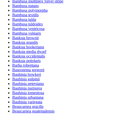
Bambusa multiplex Silver stripe
Bambusa nutans
Bambusa polymorpha
Bambusa textilis
Bambusa tulda
Bambusa tuldoides
Bambusa ventricosa
Bambusa vulgaris
Banksia brownii
Banksia grandis
Banksia hookeriana
Banksia media dwarf
Banksia occidentalis
Banksia petiolaris
Barlia robertiana
Baseonema gregorii
Bauhinia bowkeri
Bauhinia galpinii
Bauhinia petersiana
Bauhinia purpurea
Bauhinia tomentosa
Bauhinia urbaniana
Bauhinia variegata
Beaucarnea gracilis
Beaucarnea guatemalensis