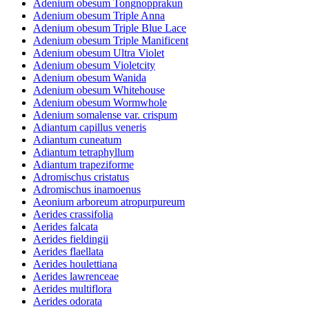
Adenium obesum Tongnopprakun
Adenium obesum Triple Anna
Adenium obesum Triple Blue Lace
Adenium obesum Triple Manificent
Adenium obesum Ultra Violet
Adenium obesum Violetcity
Adenium obesum Wanida
Adenium obesum Whitehouse
Adenium obesum Wormwhole
Adenium somalense var. crispum
Adiantum capillus veneris
Adiantum cuneatum
Adiantum tetraphyllum
Adiantum trapeziforme
Adromischus cristatus
Adromischus inamoenus
Aeonium arboreum atropurpureum
Aerides crassifolia
Aerides falcata
Aerides fieldingii
Aerides flaellata
Aerides houlettiana
Aerides lawrenceae
Aerides multiflora
Aerides odorata