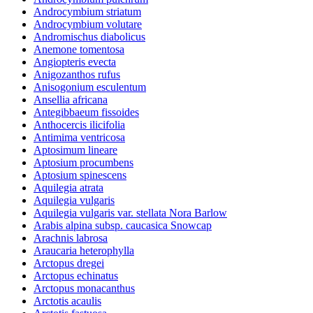
Androcymbium striatum
Androcymbium volutare
Andromischus diabolicus
Anemone tomentosa
Angiopteris evecta
Anigozanthos rufus
Anisogonium esculentum
Ansellia africana
Antegibbaeum fissoides
Anthocercis ilicifolia
Antimima ventricosa
Aptosimum lineare
Aptosium procumbens
Aptosium spinescens
Aquilegia atrata
Aquilegia vulgaris
Aquilegia vulgaris var. stellata Nora Barlow
Arabis alpina subsp. caucasica Snowcap
Arachnis labrosa
Araucaria heterophylla
Arctopus dregei
Arctopus echinatus
Arctopus monacanthus
Arctotis acaulis