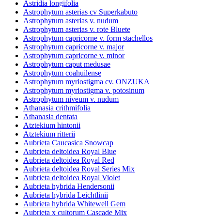
Astridia longifolia
Astrophytum asterias cv Superkabuto
Astrophytum asterias v. nudum
Astrophytum asterias v. rote Bluete
Astrophytum capricorne v. form stachellos
Astrophytum capricorne v. major
Astrophytum capricorne v. minor
Astrophytum caput medusae
Astrophytum coahuilense
Astrophytum myriostigma cv. ONZUKA
Astrophytum myriostigma v. potosinum
Astrophytum niveum v. nudum
Athanasia crithmifolia
Athanasia dentata
Atztekium hintonii
Atztekium ritterii
Aubrieta Caucasica Snowcap
Aubrieta deltoidea Royal Blue
Aubrieta deltoidea Royal Red
Aubrieta deltoidea Royal Series Mix
Aubrieta deltoidea Royal Violet
Aubrieta hybrida Hendersonii
Aubrieta hybrida Leichtlinii
Aubrieta hybrida Whitewell Gem
Aubrieta x cultorum Cascade Mix