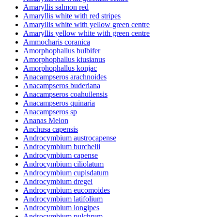
Amaryllis salmon red
Amaryllis white with red stripes
Amaryllis white with yellow green centre
Amaryllis yellow white with green centre
Ammocharis coranica
Amorphophallus bulbifer
Amorphophallus kiusianus
Amorphophallus konjac
Anacampseros arachnoides
Anacampseros buderiana
Anacampseros coahuilensis
Anacampseros quinaria
Anacampseros sp
Ananas Melon
Anchusa capensis
Androcymbium austrocapense
Androcymbium burchelii
Androcymbium capense
Androcymbium ciliolatum
Androcymbium cupisdatum
Androcymbium dregei
Androcymbium eucomoides
Androcymbium latifolium
Androcymbium longipes
Androcymbium pulchrum