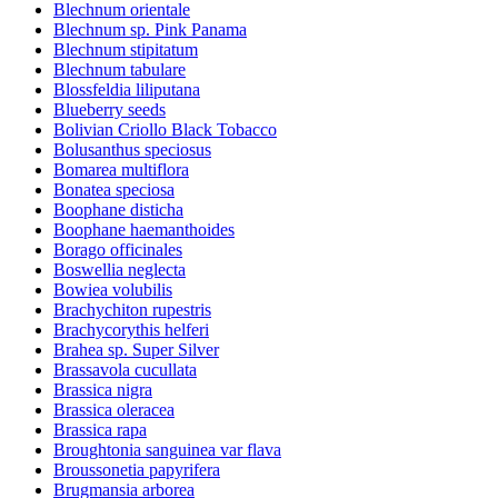
Blechnum orientale
Blechnum sp. Pink Panama
Blechnum stipitatum
Blechnum tabulare
Blossfeldia liliputana
Blueberry seeds
Bolivian Criollo Black Tobacco
Bolusanthus speciosus
Bomarea multiflora
Bonatea speciosa
Boophane disticha
Boophane haemanthoides
Borago officinales
Boswellia neglecta
Bowiea volubilis
Brachychiton rupestris
Brachycorythis helferi
Brahea sp. Super Silver
Brassavola cucullata
Brassica nigra
Brassica oleracea
Brassica rapa
Broughtonia sanguinea var flava
Broussonetia papyrifera
Brugmansia arborea