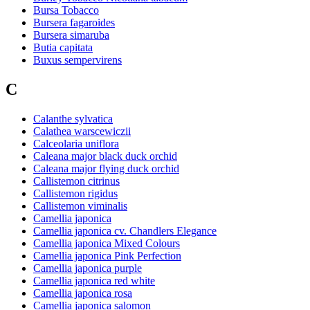
Bursa Tobacco
Bursera fagaroides
Bursera simaruba
Butia capitata
Buxus sempervirens
C
Calanthe sylvatica
Calathea warscewiczii
Calceolaria uniflora
Caleana major black duck orchid
Caleana major flying duck orchid
Callistemon citrinus
Callistemon rigidus
Callistemon viminalis
Camellia japonica
Camellia japonica cv. Chandlers Elegance
Camellia japonica Mixed Colours
Camellia japonica Pink Perfection
Camellia japonica purple
Camellia japonica red white
Camellia japonica rosa
Camellia japonica salomon