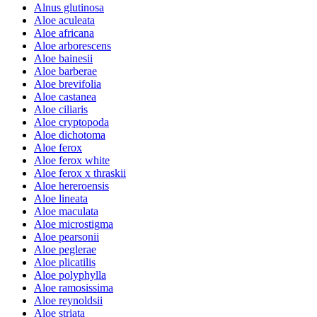
Alnus glutinosa
Aloe aculeata
Aloe africana
Aloe arborescens
Aloe bainesii
Aloe barberae
Aloe brevifolia
Aloe castanea
Aloe ciliaris
Aloe cryptopoda
Aloe dichotoma
Aloe ferox
Aloe ferox white
Aloe ferox x thraskii
Aloe hereroensis
Aloe lineata
Aloe maculata
Aloe microstigma
Aloe pearsonii
Aloe peglerae
Aloe plicatilis
Aloe polyphylla
Aloe ramosissima
Aloe reynoldsii
Aloe striata