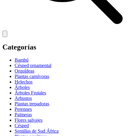
Categorías
Bambú
Césped ornamental
Orquídeas
Plantas carnívoras
Helechos
Árboles
Árboles Frutales
Arbustos
Plantas trepadoras
Perennes
Palmeras
Flores salvajes
Césped
Semillas de Sud África