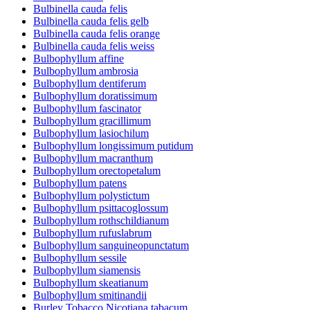
Bulbinella cauda felis
Bulbinella cauda felis gelb
Bulbinella cauda felis orange
Bulbinella cauda felis weiss
Bulbophyllum affine
Bulbophyllum ambrosia
Bulbophyllum dentiferum
Bulbophyllum doratissimum
Bulbophyllum fascinator
Bulbophyllum gracillimum
Bulbophyllum lasiochilum
Bulbophyllum longissimum putidum
Bulbophyllum macranthum
Bulbophyllum orectopetalum
Bulbophyllum patens
Bulbophyllum polystictum
Bulbophyllum psittacoglossum
Bulbophyllum rothschildianum
Bulbophyllum rufuslabrum
Bulbophyllum sanguineopunctatum
Bulbophyllum sessile
Bulbophyllum siamensis
Bulbophyllum skeatianum
Bulbophyllum smitinandii
Burley Tobacco Nicotiana tabacum