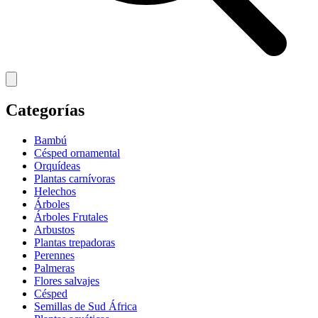
Categorías
Bambú
Césped ornamental
Orquídeas
Plantas carnívoras
Helechos
Árboles
Árboles Frutales
Arbustos
Plantas trepadoras
Perennes
Palmeras
Flores salvajes
Césped
Semillas de Sud África