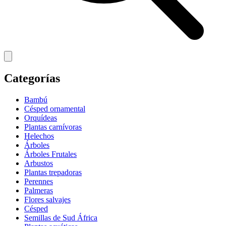
Categorías
Bambú
Césped ornamental
Orquídeas
Plantas carnívoras
Helechos
Árboles
Árboles Frutales
Arbustos
Plantas trepadoras
Perennes
Palmeras
Flores salvajes
Césped
Semillas de Sud África