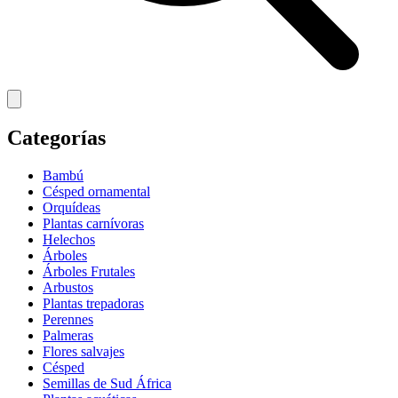
Categorías
Bambú
Césped ornamental
Orquídeas
Plantas carnívoras
Helechos
Árboles
Árboles Frutales
Arbustos
Plantas trepadoras
Perennes
Palmeras
Flores salvajes
Césped
Semillas de Sud África