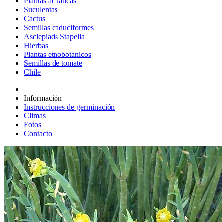
Plantas acuáticas
Suculentas
Cactus
Semillas caduciformes
Asclepiads Stapelia
Hierbas
Plantas etnobotanicos
Semillas de tomate
Chile
Información
Instrucciones de germinación
Climas
Fotos
Contacto