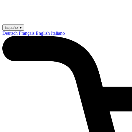
Español ▾
Deutsch
Français
English
Italiano