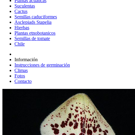
Plantas acuáticas
Suculentas
Cactus
Semillas caduciformes
Asclepiads Stapelia
Hierbas
Plantas etnobotanicos
Semillas de tomate
Chile
Información
Instrucciones de germinación
Climas
Fotos
Contacto