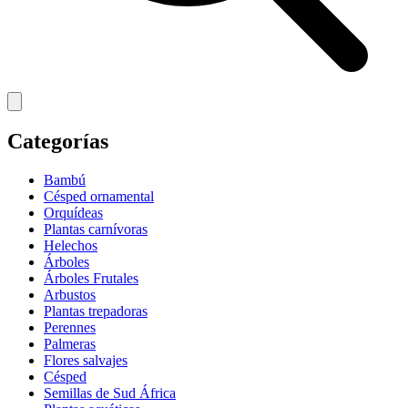
Categorías
Bambú
Césped ornamental
Orquídeas
Plantas carnívoras
Helechos
Árboles
Árboles Frutales
Arbustos
Plantas trepadoras
Perennes
Palmeras
Flores salvajes
Césped
Semillas de Sud África