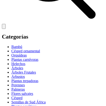
Categorías
Bambú
Césped ornamental
Orquídeas
Plantas carnívoras
Helechos
Árboles
Árboles Frutales
Arbustos
Plantas trepadoras
Perennes
Palmeras
Flores salvajes
Césped
Semillas de Sud África