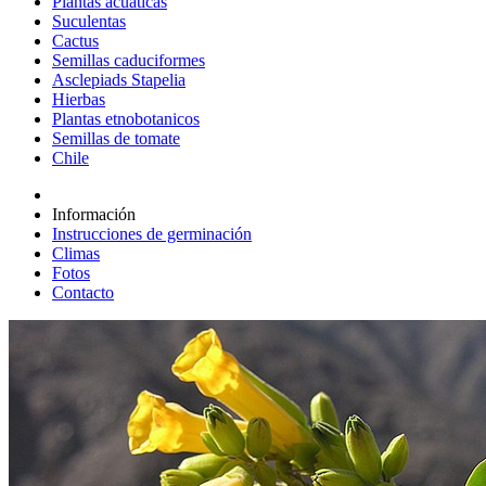
Plantas acuáticas
Suculentas
Cactus
Semillas caduciformes
Asclepiads Stapelia
Hierbas
Plantas etnobotanicos
Semillas de tomate
Chile
Información
Instrucciones de germinación
Climas
Fotos
Contacto