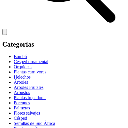
Categorías
Bambú
Césped ornamental
Orquídeas
Plantas carnívoras
Helechos
Árboles
Árboles Frutales
Arbustos
Plantas trepadoras
Perennes
Palmeras
Flores salvajes
Césped
Semillas de Sud África