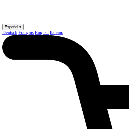
Español ▾
Deutsch
Français
English
Italiano