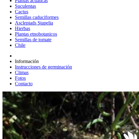
Plantas acuáticas
Suculentas
Cactus
Semillas caduciformes
Asclepiads Stapelia
Hierbas
Plantas etnobotanicos
Semillas de tomate
Chile
Información
Instrucciones de germinación
Climas
Fotos
Contacto