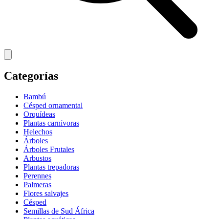
Categorías
Bambú
Césped ornamental
Orquídeas
Plantas carnívoras
Helechos
Árboles
Árboles Frutales
Arbustos
Plantas trepadoras
Perennes
Palmeras
Flores salvajes
Césped
Semillas de Sud África