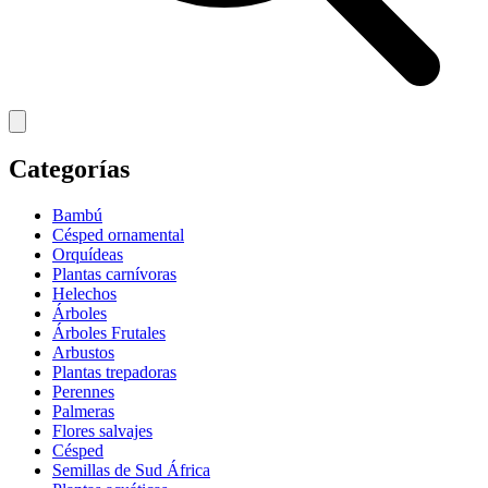
Categorías
Bambú
Césped ornamental
Orquídeas
Plantas carnívoras
Helechos
Árboles
Árboles Frutales
Arbustos
Plantas trepadoras
Perennes
Palmeras
Flores salvajes
Césped
Semillas de Sud África