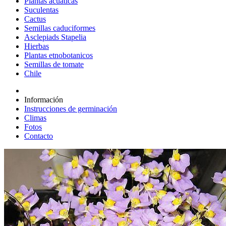
Plantas acuáticas
Suculentas
Cactus
Semillas caduciformes
Asclepiads Stapelia
Hierbas
Plantas etnobotanicos
Semillas de tomate
Chile
Información
Instrucciones de germinación
Climas
Fotos
Contacto