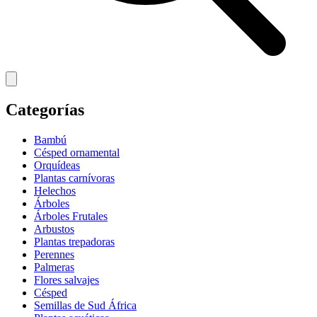
Categorías
Bambú
Césped ornamental
Orquídeas
Plantas carnívoras
Helechos
Árboles
Árboles Frutales
Arbustos
Plantas trepadoras
Perennes
Palmeras
Flores salvajes
Césped
Semillas de Sud África