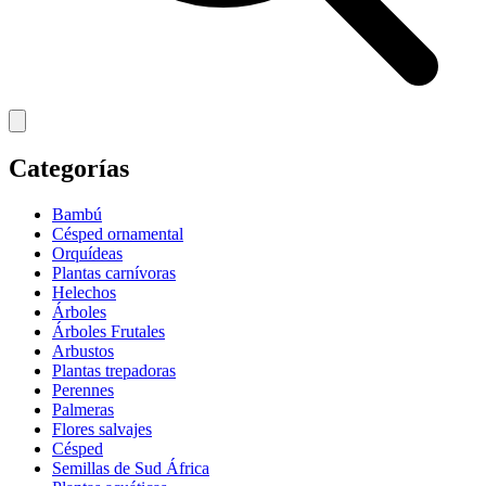
Categorías
Bambú
Césped ornamental
Orquídeas
Plantas carnívoras
Helechos
Árboles
Árboles Frutales
Arbustos
Plantas trepadoras
Perennes
Palmeras
Flores salvajes
Césped
Semillas de Sud África