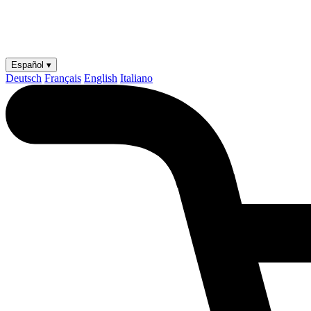
Español ▾
Deutsch
Français
English
Italiano