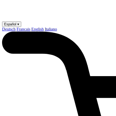
Español ▾
Deutsch
Français
English
Italiano