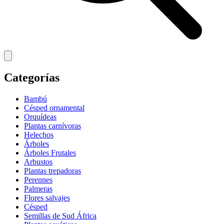
Categorías
Bambú
Césped ornamental
Orquídeas
Plantas carnívoras
Helechos
Árboles
Árboles Frutales
Arbustos
Plantas trepadoras
Perennes
Palmeras
Flores salvajes
Césped
Semillas de Sud África