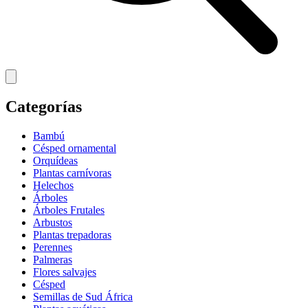
Categorías
Bambú
Césped ornamental
Orquídeas
Plantas carnívoras
Helechos
Árboles
Árboles Frutales
Arbustos
Plantas trepadoras
Perennes
Palmeras
Flores salvajes
Césped
Semillas de Sud África