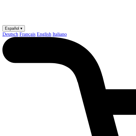
Español ▾
Deutsch
Français
English
Italiano