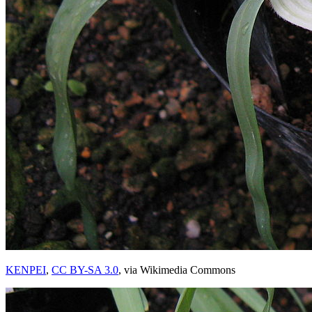
KENPEI
,
CC BY-SA 3.0
, via Wikimedia Commons