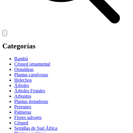
Categorías
Bambú
Césped ornamental
Orquídeas
Plantas carnívoras
Helechos
Árboles
Árboles Frutales
Arbustos
Plantas trepadoras
Perennes
Palmeras
Flores salvajes
Césped
Semillas de Sud África