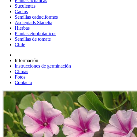
Plantas acuáticas
Suculentas
Cactus
Semillas caduciformes
Asclepiads Stapelia
Hierbas
Plantas etnobotanicos
Semillas de tomate
Chile
Información
Instrucciones de germinación
Climas
Fotos
Contacto