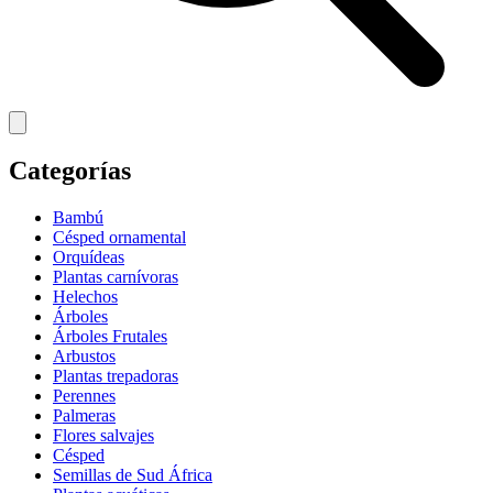
Categorías
Bambú
Césped ornamental
Orquídeas
Plantas carnívoras
Helechos
Árboles
Árboles Frutales
Arbustos
Plantas trepadoras
Perennes
Palmeras
Flores salvajes
Césped
Semillas de Sud África