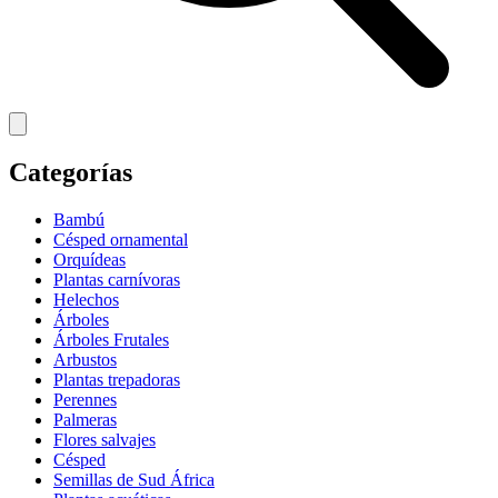
Categorías
Bambú
Césped ornamental
Orquídeas
Plantas carnívoras
Helechos
Árboles
Árboles Frutales
Arbustos
Plantas trepadoras
Perennes
Palmeras
Flores salvajes
Césped
Semillas de Sud África