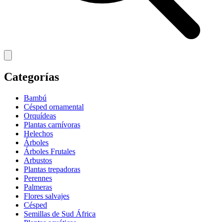
Categorías
Bambú
Césped ornamental
Orquídeas
Plantas carnívoras
Helechos
Árboles
Árboles Frutales
Arbustos
Plantas trepadoras
Perennes
Palmeras
Flores salvajes
Césped
Semillas de Sud África