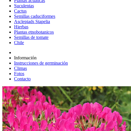
Plantas acuáticas
Suculentas
Cactus
Semillas caduciformes
Asclepiads Stapelia
Hierbas
Plantas etnobotanicos
Semillas de tomate
Chile
Información
Instrucciones de germinación
Climas
Fotos
Contacto