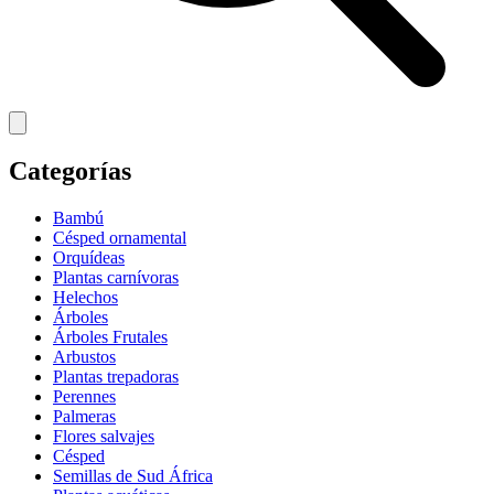
Categorías
Bambú
Césped ornamental
Orquídeas
Plantas carnívoras
Helechos
Árboles
Árboles Frutales
Arbustos
Plantas trepadoras
Perennes
Palmeras
Flores salvajes
Césped
Semillas de Sud África