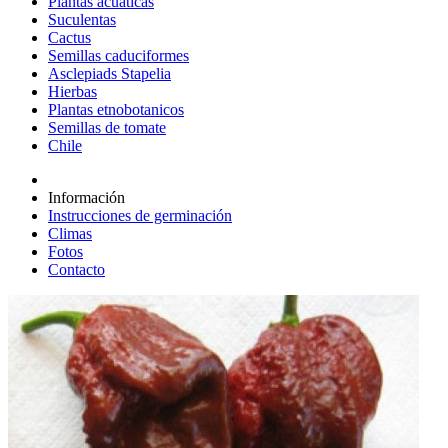
Plantas acuáticas
Suculentas
Cactus
Semillas caduciformes
Asclepiads Stapelia
Hierbas
Plantas etnobotanicos
Semillas de tomate
Chile
Información
Instrucciones de germinación
Climas
Fotos
Contacto