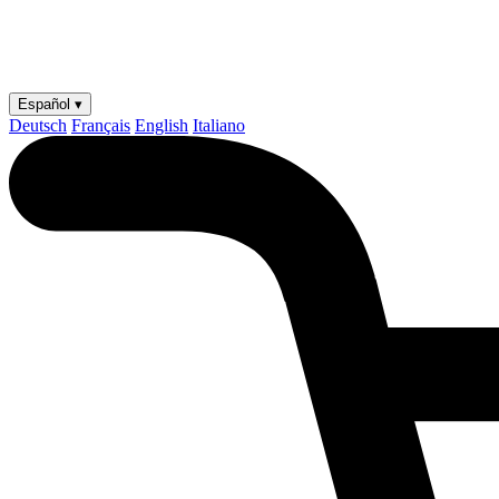
Español ▾
Deutsch
Français
English
Italiano