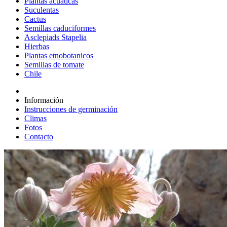
Plantas acuáticas
Suculentas
Cactus
Semillas caduciformes
Asclepiads Stapelia
Hierbas
Plantas etnobotanicos
Semillas de tomate
Chile
Información
Instrucciones de germinación
Climas
Fotos
Contacto