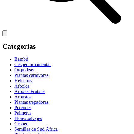
Categorías
Bambú
Césped ornamental
Orquídeas
Plantas carnívoras
Helechos
Árboles
Árboles Frutales
Arbustos
Plantas trepadoras
Perennes
Palmeras
Flores salvajes
Césped
Semillas de Sud África