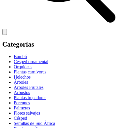
Categorías
Bambú
Césped ornamental
Orquídeas
Plantas carnívoras
Helechos
Árboles
Árboles Frutales
Arbustos
Plantas trepadoras
Perennes
Palmeras
Flores salvajes
Césped
Semillas de Sud África