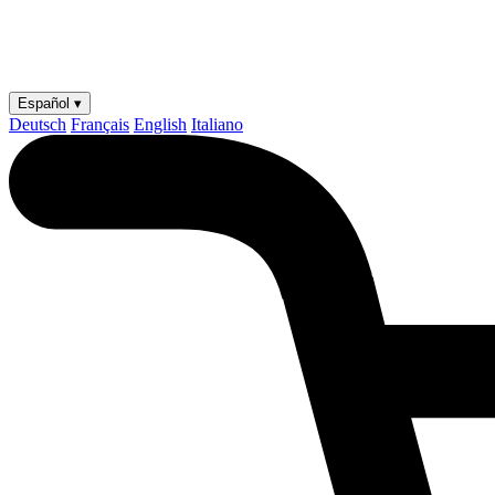
Español ▾
Deutsch
Français
English
Italiano