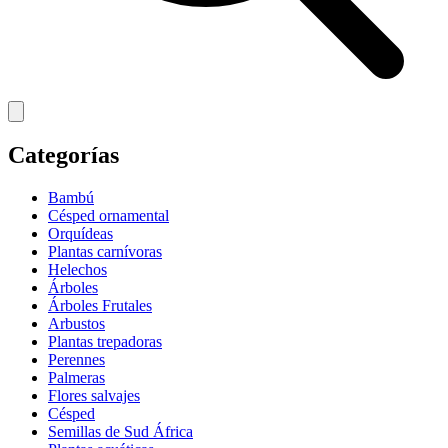
Categorías
Bambú
Césped ornamental
Orquídeas
Plantas carnívoras
Helechos
Árboles
Árboles Frutales
Arbustos
Plantas trepadoras
Perennes
Palmeras
Flores salvajes
Césped
Semillas de Sud África