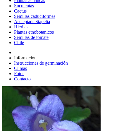
Plantas acuáticas
Suculentas
Cactus
Semillas caduciformes
Asclepiads Stapelia
Hierbas
Plantas etnobotanicos
Semillas de tomate
Chile
Información
Instrucciones de germinación
Climas
Fotos
Contacto