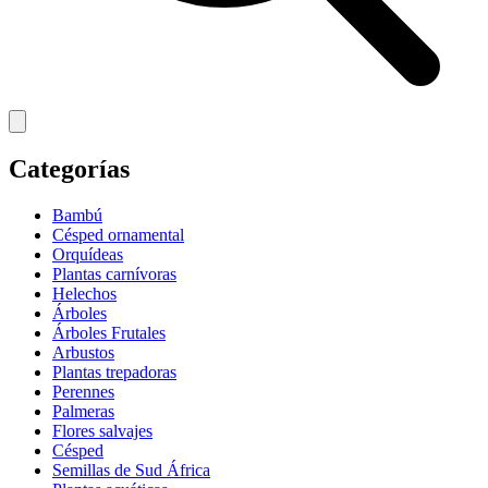
Categorías
Bambú
Césped ornamental
Orquídeas
Plantas carnívoras
Helechos
Árboles
Árboles Frutales
Arbustos
Plantas trepadoras
Perennes
Palmeras
Flores salvajes
Césped
Semillas de Sud África