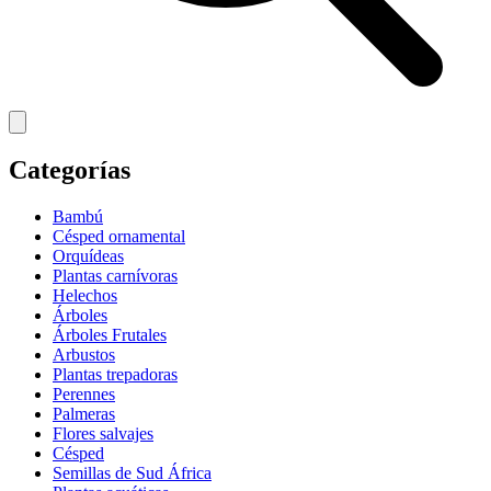
Categorías
Bambú
Césped ornamental
Orquídeas
Plantas carnívoras
Helechos
Árboles
Árboles Frutales
Arbustos
Plantas trepadoras
Perennes
Palmeras
Flores salvajes
Césped
Semillas de Sud África