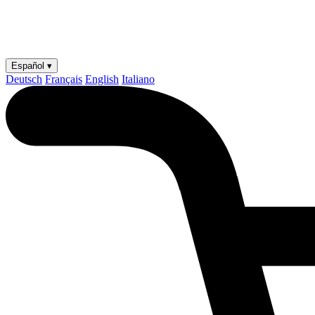
Español ▾
Deutsch
Français
English
Italiano