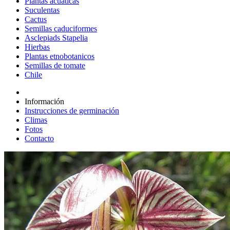
Plantas acuáticas
Suculentas
Cactus
Semillas caduciformes
Asclepiads Stapelia
Hierbas
Plantas etnobotanicos
Semillas de tomate
Chile
Información
Instrucciones de germinación
Climas
Fotos
Contacto