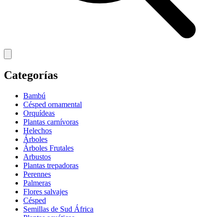
Categorías
Bambú
Césped ornamental
Orquídeas
Plantas carnívoras
Helechos
Árboles
Árboles Frutales
Arbustos
Plantas trepadoras
Perennes
Palmeras
Flores salvajes
Césped
Semillas de Sud África