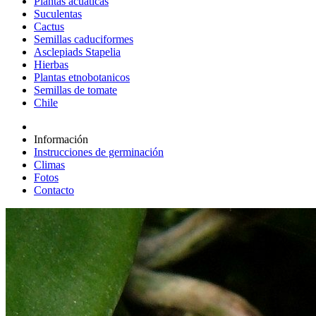
Plantas acuáticas
Suculentas
Cactus
Semillas caduciformes
Asclepiads Stapelia
Hierbas
Plantas etnobotanicos
Semillas de tomate
Chile
Información
Instrucciones de germinación
Climas
Fotos
Contacto