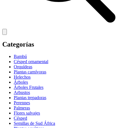
Categorías
Bambú
Césped ornamental
Orquídeas
Plantas carnívoras
Helechos
Árboles
Árboles Frutales
Arbustos
Plantas trepadoras
Perennes
Palmeras
Flores salvajes
Césped
Semillas de Sud África