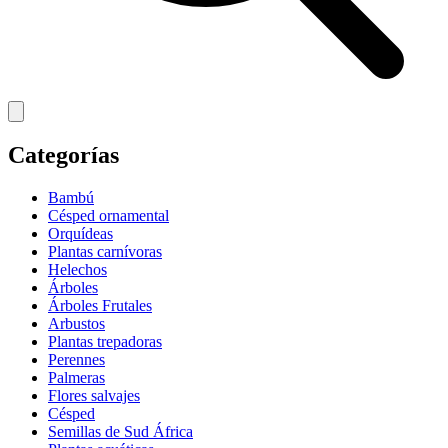
Categorías
Bambú
Césped ornamental
Orquídeas
Plantas carnívoras
Helechos
Árboles
Árboles Frutales
Arbustos
Plantas trepadoras
Perennes
Palmeras
Flores salvajes
Césped
Semillas de Sud África