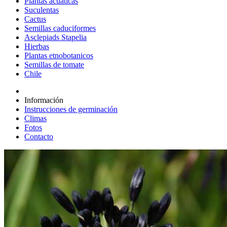
Plantas acuáticas
Suculentas
Cactus
Semillas caduciformes
Asclepiads Stapelia
Hierbas
Plantas etnobotanicos
Semillas de tomate
Chile
Información
Instrucciones de germinación
Climas
Fotos
Contacto