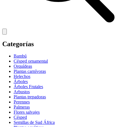
Categorías
Bambú
Césped ornamental
Orquídeas
Plantas carnívoras
Helechos
Árboles
Árboles Frutales
Arbustos
Plantas trepadoras
Perennes
Palmeras
Flores salvajes
Césped
Semillas de Sud África