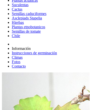
Plantas acuáticas
Suculentas
Cactus
Semillas caduciformes
Asclepiads Stapelia
Hierbas
Plantas etnobotanicos
Semillas de tomate
Chile
Información
Instrucciones de germinación
Climas
Fotos
Contacto