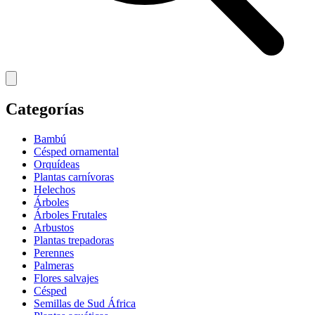
Categorías
Bambú
Césped ornamental
Orquídeas
Plantas carnívoras
Helechos
Árboles
Árboles Frutales
Arbustos
Plantas trepadoras
Perennes
Palmeras
Flores salvajes
Césped
Semillas de Sud África