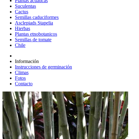
Plantas acuáticas
Suculentas
Cactus
Semillas caduciformes
Asclepiads Stapelia
Hierbas
Plantas etnobotanicos
Semillas de tomate
Chile
Información
Instrucciones de germinación
Climas
Fotos
Contacto