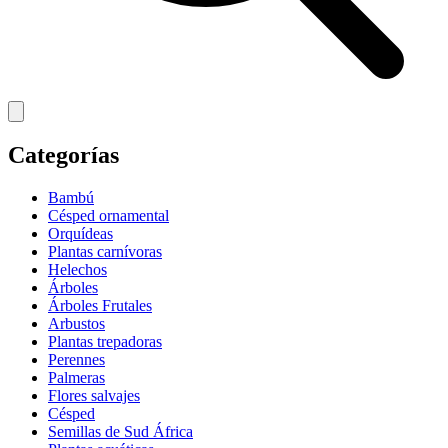
Categorías
Bambú
Césped ornamental
Orquídeas
Plantas carnívoras
Helechos
Árboles
Árboles Frutales
Arbustos
Plantas trepadoras
Perennes
Palmeras
Flores salvajes
Césped
Semillas de Sud África