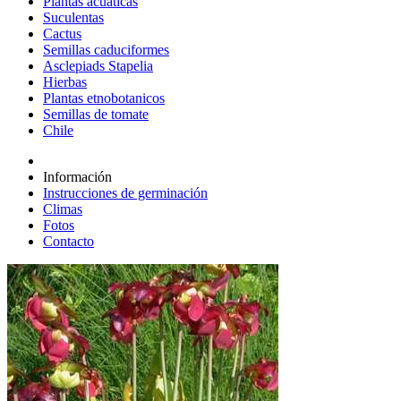
Plantas acuáticas
Suculentas
Cactus
Semillas caduciformes
Asclepiads Stapelia
Hierbas
Plantas etnobotanicos
Semillas de tomate
Chile
Información
Instrucciones de germinación
Climas
Fotos
Contacto