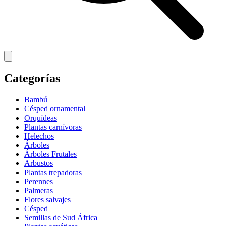
Categorías
Bambú
Césped ornamental
Orquídeas
Plantas carnívoras
Helechos
Árboles
Árboles Frutales
Arbustos
Plantas trepadoras
Perennes
Palmeras
Flores salvajes
Césped
Semillas de Sud África