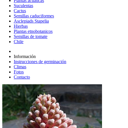
Plantas acuáticas
Suculentas
Cactus
Semillas caduciformes
Asclepiads Stapelia
Hierbas
Plantas etnobotanicos
Semillas de tomate
Chile
Información
Instrucciones de germinación
Climas
Fotos
Contacto