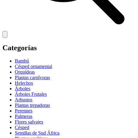
Categorías
Bambú
Césped ornamental
Orquídeas
Plantas carnívoras
Helechos
Árboles
Árboles Frutales
Arbustos
Plantas trepadoras
Perennes
Palmeras
Flores salvajes
Césped
Semillas de Sud África