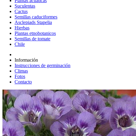
Plantas acuáticas
Suculentas
Cactus
Semillas caduciformes
Asclepiads Stapelia
Hierbas
Plantas etnobotanicos
Semillas de tomate
Chile
Información
Instrucciones de germinación
Climas
Fotos
Contacto