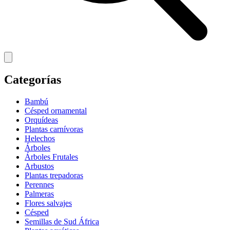
Categorías
Bambú
Césped ornamental
Orquídeas
Plantas carnívoras
Helechos
Árboles
Árboles Frutales
Arbustos
Plantas trepadoras
Perennes
Palmeras
Flores salvajes
Césped
Semillas de Sud África