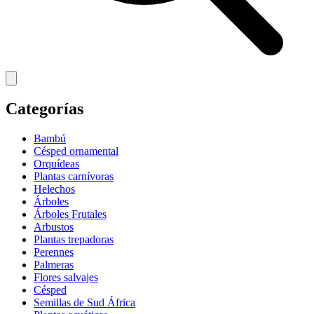
Categorías
Bambú
Césped ornamental
Orquídeas
Plantas carnívoras
Helechos
Árboles
Árboles Frutales
Arbustos
Plantas trepadoras
Perennes
Palmeras
Flores salvajes
Césped
Semillas de Sud África