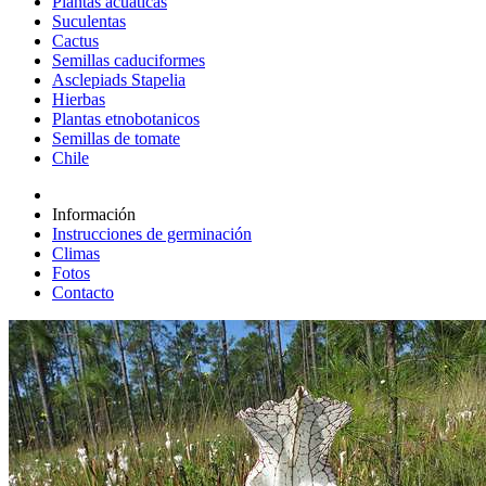
Plantas acuáticas
Suculentas
Cactus
Semillas caduciformes
Asclepiads Stapelia
Hierbas
Plantas etnobotanicos
Semillas de tomate
Chile
Información
Instrucciones de germinación
Climas
Fotos
Contacto