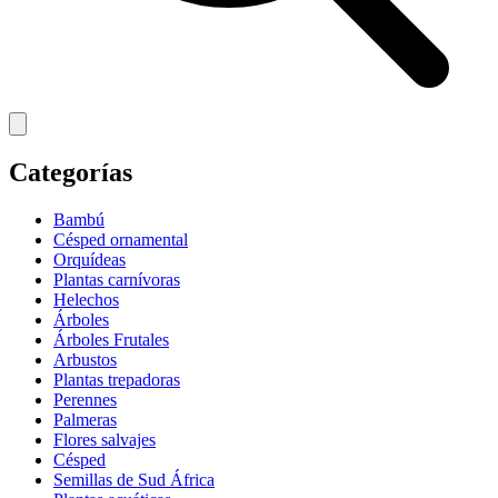
Categorías
Bambú
Césped ornamental
Orquídeas
Plantas carnívoras
Helechos
Árboles
Árboles Frutales
Arbustos
Plantas trepadoras
Perennes
Palmeras
Flores salvajes
Césped
Semillas de Sud África