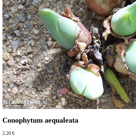
Conophytum aequaleata
2.20 €