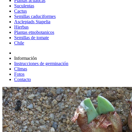
Plantas acuáticas
Suculentas
Cactus
Semillas caduciformes
Asclepiads Stapelia
Hierbas
Plantas etnobotanicos
Semillas de tomate
Chile
Información
Instrucciones de germinación
Climas
Fotos
Contacto