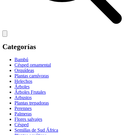
Categorías
Bambú
Césped ornamental
Orquídeas
Plantas carnívoras
Helechos
Árboles
Árboles Frutales
Arbustos
Plantas trepadoras
Perennes
Palmeras
Flores salvajes
Césped
Semillas de Sud África