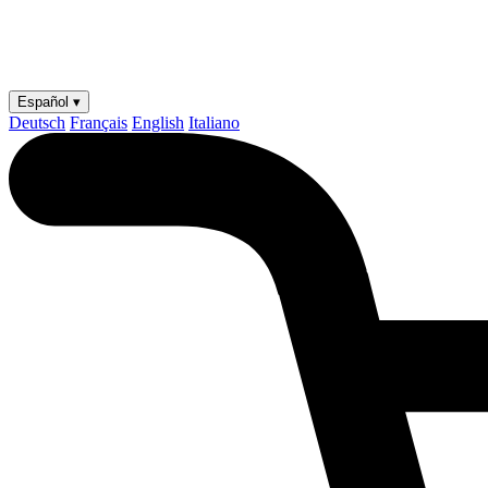
Español ▾
Deutsch
Français
English
Italiano