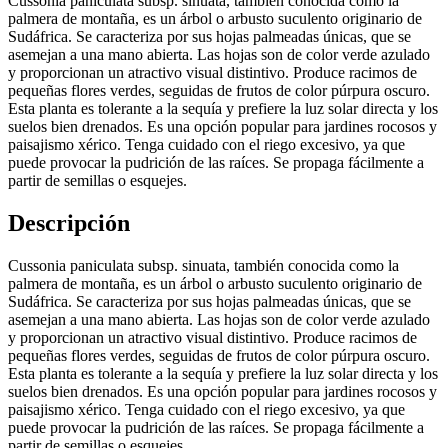
Cussonia paniculata subsp. sinuata, también conocida como la
palmera de montaña, es un árbol o arbusto suculento originario de
Sudáfrica. Se caracteriza por sus hojas palmeadas únicas, que se
asemejan a una mano abierta. Las hojas son de color verde azulado
y proporcionan un atractivo visual distintivo. Produce racimos de
pequeñas flores verdes, seguidas de frutos de color púrpura oscuro.
Esta planta es tolerante a la sequía y prefiere la luz solar directa y los
suelos bien drenados. Es una opción popular para jardines rocosos y
paisajismo xérico. Tenga cuidado con el riego excesivo, ya que
puede provocar la pudrición de las raíces. Se propaga fácilmente a
partir de semillas o esquejes.
Descripción
Cussonia paniculata subsp. sinuata, también conocida como la
palmera de montaña, es un árbol o arbusto suculento originario de
Sudáfrica. Se caracteriza por sus hojas palmeadas únicas, que se
asemejan a una mano abierta. Las hojas son de color verde azulado
y proporcionan un atractivo visual distintivo. Produce racimos de
pequeñas flores verdes, seguidas de frutos de color púrpura oscuro.
Esta planta es tolerante a la sequía y prefiere la luz solar directa y los
suelos bien drenados. Es una opción popular para jardines rocosos y
paisajismo xérico. Tenga cuidado con el riego excesivo, ya que
puede provocar la pudrición de las raíces. Se propaga fácilmente a
partir de semillas o esquejes.