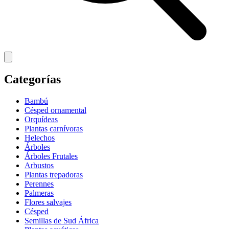
Categorías
Bambú
Césped ornamental
Orquídeas
Plantas carnívoras
Helechos
Árboles
Árboles Frutales
Arbustos
Plantas trepadoras
Perennes
Palmeras
Flores salvajes
Césped
Semillas de Sud África