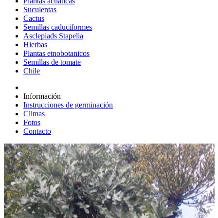
Plantas acuáticas
Suculentas
Cactus
Semillas caduciformes
Asclepiads Stapelia
Hierbas
Plantas etnobotanicos
Semillas de tomate
Chile
Información
Instrucciones de germinación
Climas
Fotos
Contacto