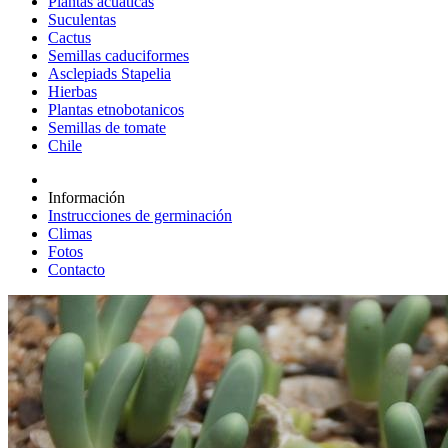
Plantas acuáticas
Suculentas
Cactus
Semillas caduciformes
Asclepiads Stapelia
Hierbas
Plantas etnobotanicos
Semillas de tomate
Chile
Información
Instrucciones de germinación
Climas
Fotos
Contacto