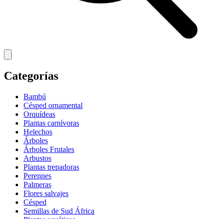
Categorías
Bambú
Césped ornamental
Orquídeas
Plantas carnívoras
Helechos
Árboles
Árboles Frutales
Arbustos
Plantas trepadoras
Perennes
Palmeras
Flores salvajes
Césped
Semillas de Sud África