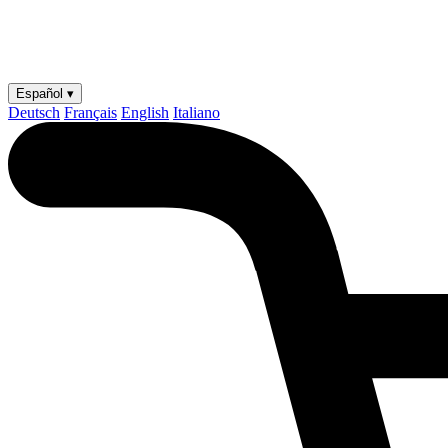
Español ▾
Deutsch
Français
English
Italiano