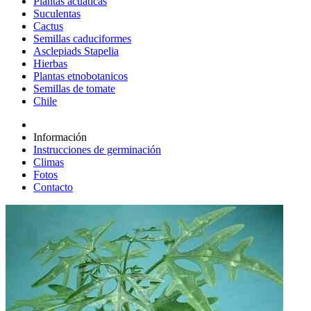
Plantas acuáticas
Suculentas
Cactus
Semillas caduciformes
Asclepiads Stapelia
Hierbas
Plantas etnobotanicos
Semillas de tomate
Chile
Información
Instrucciones de germinación
Climas
Fotos
Contacto