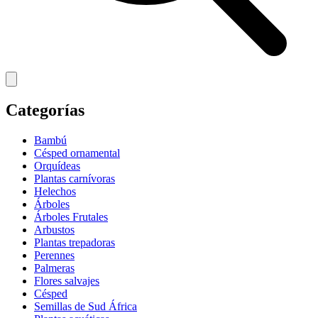
Categorías
Bambú
Césped ornamental
Orquídeas
Plantas carnívoras
Helechos
Árboles
Árboles Frutales
Arbustos
Plantas trepadoras
Perennes
Palmeras
Flores salvajes
Césped
Semillas de Sud África