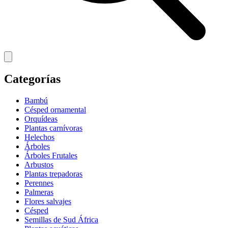
Categorías
Bambú
Césped ornamental
Orquídeas
Plantas carnívoras
Helechos
Árboles
Árboles Frutales
Arbustos
Plantas trepadoras
Perennes
Palmeras
Flores salvajes
Césped
Semillas de Sud África