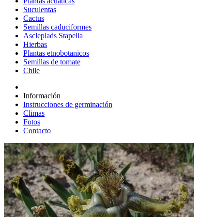
Plantas acuáticas
Suculentas
Cactus
Semillas caduciformes
Asclepiads Stapelia
Hierbas
Plantas etnobotanicos
Semillas de tomate
Chile
Información
Instrucciones de germinación
Climas
Fotos
Contacto