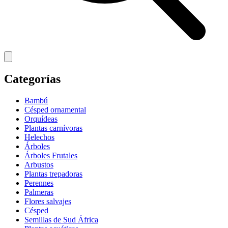
Categorías
Bambú
Césped ornamental
Orquídeas
Plantas carnívoras
Helechos
Árboles
Árboles Frutales
Arbustos
Plantas trepadoras
Perennes
Palmeras
Flores salvajes
Césped
Semillas de Sud África